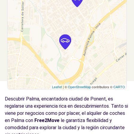
Palma de Mallorca, 07009
Ver agencia
Free2Move Rent - ISLEÑA DE MOTORES, S. L.
7.2
- Palma de Mallorca (P)
km
Gran Via Asima, 16 - 30
Palma de Mallorca, 7009
Ver agencia
Leaflet
| ©
OpenStreetMap
contributors ©
CARTO
Free2Move Rent - Auto Vidal Balear, S.L.U.
7.3
PALMA DE MALLORCA (AR)
km
Descubrir Palma, encantadora ciudad de Ponent, es
CALLE GREMI DE FORNERS
regalarse una experiencia rica en descubrimientos. Tanto si
PALMA DE MALLORCA, 07009
viene por negocios como por placer, el alquiler de coches
en Palma con
Free2Move
le garantiza flexibilidad y
Ver agencia
comodidad para explorar la ciudad y la región circundante