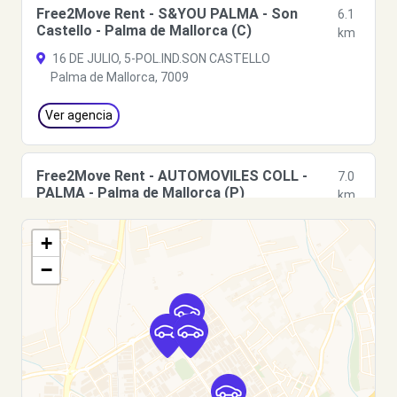
Free2Move Rent - S&YOU PALMA - Son
6.1
Castello - Palma de Mallorca (C)
km
16 DE JULIO, 5-POL.IND.SON CASTELLO
Palma de Mallorca, 7009
Ver agencia
Free2Move Rent - AUTOMOVILES COLL -
7.0
PALMA - Palma de Mallorca (P)
km
Gran Via Asima, 16
+
Palma de Mallorca, 7009
−
Ver agencia
Free2Move Rent - ISLEÑA DE MOTORES, S. L.
7.1
- Palma de Mallorca (O)
km
Gran Via Asima