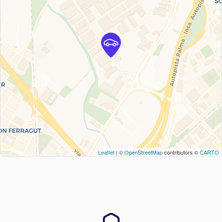
Leaflet
| ©
OpenStreetMap
contributors ©
CARTO