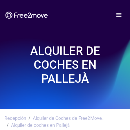
ALQUILER DE
COCHES EN
PALLEJÀ
Recepción
Alquiler de Coches de Free2Move...
Alquiler de coches en Pallejà