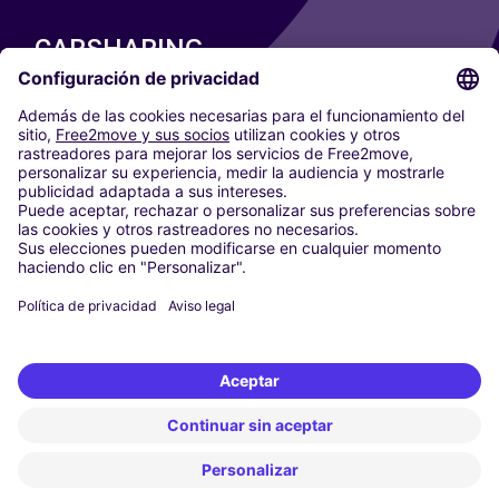
CARSHARING
NUESTRAS CIUDADES
Paris
Madrid
Washington DC
Milán
Roma
Turín
Viena
Berlín
Colonia
Düsseldorf
Fráncfort
Hamburgo
Múnich
Stuttgart
Ámsterdam