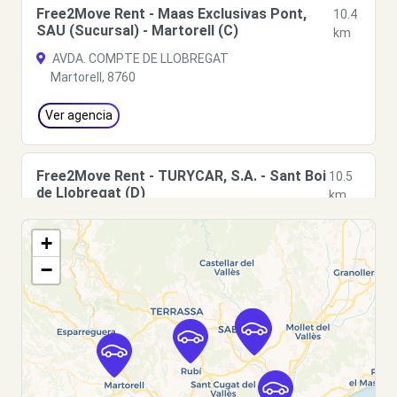
Free2Move Rent - Maas Exclusivas Pont,
10.4
SAU (Sucursal) - Martorell (C)
km
AVDA. COMPTE DE LLOBREGAT
Martorell, 8760
Ver agencia
Free2Move Rent - TURYCAR, S.A. - Sant Boi
10.5
de Llobregat (D)
km
CTRA. STA. CREU DE CALAFELL 65
+
Sant Boi de Llobregat, 8830
−
Ver agencia
Free2Move Rent - MAAM - Hospitalet de
11.4
Llobregat (L') (P)
km
Cromo, 27