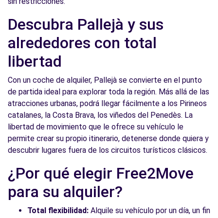
sin restricciones.
Free2Move Rent - S&YOU BARCELONA -
12.2
Descubra Pallejà y sus
Badal - Barcelona (D)
km
alrededores con total
BADAL, 81
Barcelona, 8014
libertad
Ver agencia
Con un coche de alquiler, Pallejà se convierte en el punto
de partida ideal para explorar toda la región. Más allá de las
atracciones urbanas, podrá llegar fácilmente a los Pirineos
Free2Move Rent - MASTERNOU -
12.2
catalanes, la Costa Brava, los viñedos del Penedès. La
Barcelona (O)
km
libertad de movimiento que le ofrece su vehículo le
c/ Aribau, 320
permite crear su propio itinerario, detenerse donde quiera y
Barcelona, 8006
descubrir lugares fuera de los circuitos turísticos clásicos.
Ver agencia
¿Por qué elegir Free2Move
para su alquiler?
Free2Move Rent - MASTERNOU -
12.2
Barcelona (O) 24/7
km
Total flexibilidad:
Alquile su vehículo por un día, un fin