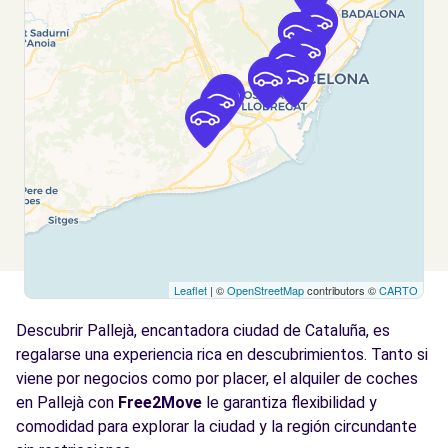
Hospitalet de Llobregat (L'), 8907
Ver agencia
Free2Move Rent - J. P. CARRION, S.L. -
11.5
Hospitalet de Llobregat (L') (C)
km
TRAVESÍA INDUSTRIAL, 81
Hospitalet de Llobregat (L'), 8907
Ver agencia
Leaflet
| ©
OpenStreetMap
contributors ©
CARTO
Free2Move Rent - TALLERES ISIDORO
12.2
LEDESMA, S.L. - Viladecans (C)
km
Descubrir Pallejà, encantadora ciudad de Cataluña, es
C/ AGRICULTURA, 36
regalarse una experiencia rica en descubrimientos. Tanto si
Viladecans, 8840
viene por negocios como por placer, el alquiler de coches
en Pallejà con
Free2Move
le garantiza flexibilidad y
Ver agencia
comodidad para explorar la ciudad y la región circundante