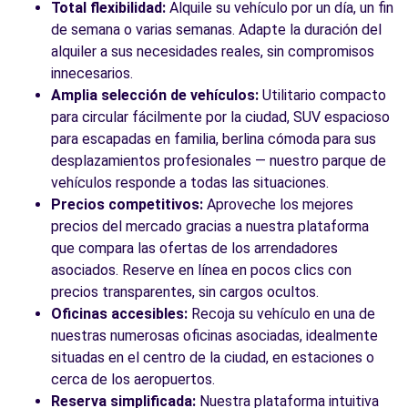
Torrent, VC, 46900
Total flexibilidad:
Alquile su vehículo por un día, un fin
de semana o varias semanas. Adapte la duración del
Ver agencia
alquiler a sus necesidades reales, sin compromisos
innecesarios.
Amplia selección de vehículos:
Utilitario compacto
Ver todas las agencias
para circular fácilmente por la ciudad, SUV espacioso
para escapadas en familia, berlina cómoda para sus
desplazamientos profesionales — nuestro parque de
vehículos responde a todas las situaciones.
Precios competitivos:
Aproveche los mejores
precios del mercado gracias a nuestra plataforma
que compara las ofertas de los arrendadores
asociados. Reserve en línea en pocos clics con
precios transparentes, sin cargos ocultos.
Oficinas accesibles:
Recoja su vehículo en una de
nuestras numerosas oficinas asociadas, idealmente
situadas en el centro de la ciudad, en estaciones o
cerca de los aeropuertos.
Reserva simplificada:
Nuestra plataforma intuitiva