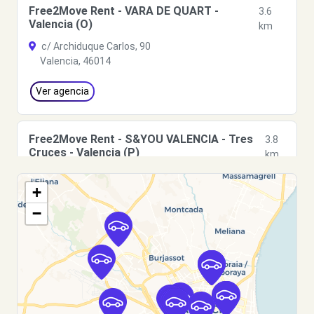
Free2Move Rent - VARA DE QUART -
3.6
Valencia (O)
km
c/ Archiduque Carlos, 90
Valencia, 46014
Ver agencia
Free2Move Rent - S&YOU VALENCIA - Tres
3.8
Cruces - Valencia (P)
km
Avda. Tres Cruces, 38
+
Valencia, 46014
−
Ver agencia
Free2Move Rent - S&YOU VALENCIA - Tres
3.8
Cruces - Valencia (C)
km
Avda. Tres Cruces, 38