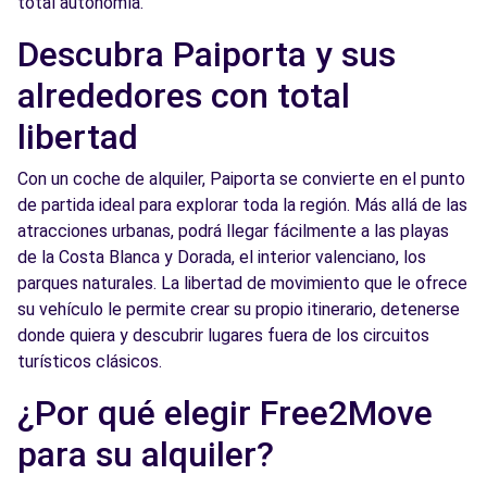
total autonomía.
Free2Move Rent - AUTOMOVILES JUAN
4.5
Descubra Paiporta y sus
GINER - Valencia (P)
km
alrededores con total
Avda. Peris y Valero, 31
Valencia, 46006
libertad
Ver agencia
Con un coche de alquiler, Paiporta se convierte en el punto
de partida ideal para explorar toda la región. Más allá de las
atracciones urbanas, podrá llegar fácilmente a las playas
Free2Move Rent - AUTOMOCIÓN BASTIDA -
5.5
de la Costa Blanca y Dorada, el interior valenciano, los
Aldaya (O)
km
parques naturales. La libertad de movimiento que le ofrece
c/ San Cristóbal, 15
su vehículo le permite crear su propio itinerario, detenerse
Aldaya, 46960
donde quiera y descubrir lugares fuera de los circuitos
turísticos clásicos.
Ver agencia
¿Por qué elegir Free2Move
Free2Move Rent - FERTO, S.A. - Torrent (P)
6.5 km
para su alquiler?
Carrer del Mas del Jutge