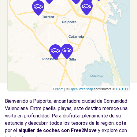
Valencia, 46014
Ver agencia
Free2Move Rent - S&YOU VALENCIA - Tres
3.8
Cruces - Valencia (D)
km
Avda. Tres Cruces, 38
Valencia, 46014
Ver agencia
Leaflet
| ©
OpenStreetMap
contributors ©
CARTO
Free2Move Rent - TALLERES J.R.A., S.L. -
4.2
Valencia (C)
km
Bienvenido a Paiporta, encantadora ciudad de Comunidad
FONTANARES, 33
Valenciana. Entre paella, playas, este destino merece una
Valencia, 46014
visita en profundidad. Para disfrutar plenamente de su
estancia y descubrir todos los tesoros de la región, opte
Ver agencia
por el
alquiler de coches con Free2Move
y explore con