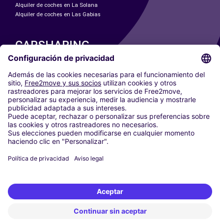
Alquiler de coches en La Solana
Alquiler de coches en Las Gabias
CARSHARING
NUESTRAS CIUDADES
Paris
Madrid
Washington DC
Milán
Roma
Turín
Viena
Berlín
Colonia
Düsseldorf
Fráncfort
Hamburgo
Múnich
Stuttgart
Ámsterdam