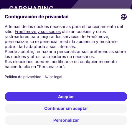
CARSHARING
NUESTRAS CIUDADES
Paris
Madrid
Washington DC
Milán
Roma
Turín
Viena
Berlín
Colonia
Düsseldorf
Fráncfort
Hamburgo
Múnich
Stuttgart
Ámsterdam