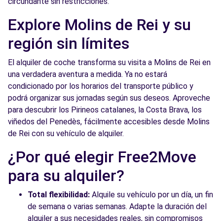
circundante sin restricciones.
Free2Move Rent - S&YOU BARCELONA -
10.8
Explore Molins de Rei y su
Badal - Barcelona (C)
km
región sin límites
BADAL, 81
Barcelona, 8014
El alquiler de coche transforma su visita a Molins de Rei en
una verdadera aventura a medida. Ya no estará
Ver agencia
condicionado por los horarios del transporte público y
podrá organizar sus jornadas según sus deseos. Aproveche
Free2Move Rent - S&YOU BARCELONA -
10.8
para descubrir los Pirineos catalanes, la Costa Brava, los
Badal - Barcelona (P)
km
viñedos del Penedès, fácilmente accesibles desde Molins
BADAL, 81
de Rei con su vehículo de alquiler.
Barcelona, 8014
¿Por qué elegir Free2Move
Ver agencia
para su alquiler?
Total flexibilidad:
Alquile su vehículo por un día, un fin
Free2Move Rent - MASTERNOU -
10.9
de semana o varias semanas. Adapte la duración del
Barcelona (O)
km
alquiler a sus necesidades reales, sin compromisos