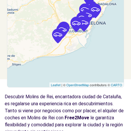
Hospitalet de Llobregat (L'), 8907
Ver agencia
Free2Move Rent - S&YOU BARCELONA -
10.8
Badal - Barcelona (D)
km
BADAL, 81
Barcelona, 8014
Ver agencia
Leaflet
| ©
OpenStreetMap
contributors ©
CARTO
Free2Move Rent - S&YOU BARCELONA -
10.8
Badal (P)
km
Descubrir Molins de Rei, encantadora ciudad de Cataluña,
Rambla de Badal
es regalarse una experiencia rica en descubrimientos.
Barcelona, 08014
Tanto si viene por negocios como por placer, el alquiler de
coches en Molins de Rei con
Free2Move
le garantiza
Ver agencia
flexibilidad y comodidad para explorar la ciudad y la región