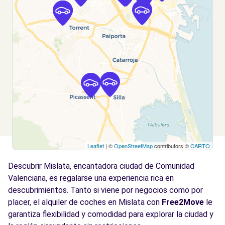
Valencia, 46014
Ver agencia
Free2Move Rent - VARA DE QUART -
2.3
Valencia (O)
km
c/ Archiduque Carlos, 90
Valencia, 46014
Ver agencia
Leaflet
| ©
OpenStreetMap
contributors ©
CARTO
Free2Move Rent - AUTOMOVILES JUAN
4.1
GINER - Valencia (P)
km
Descubrir Mislata, encantadora ciudad de Comunidad
Avda. Peris y Valero, 31
Valenciana, es regalarse una experiencia rica en
Valencia, 46006
descubrimientos. Tanto si viene por negocios como por
placer, el alquiler de coches en Mislata con
Free2Move
le
Ver agencia
garantiza flexibilidad y comodidad para explorar la ciudad y