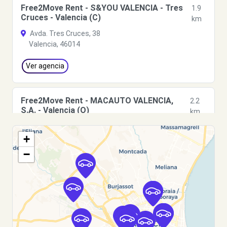
Free2Move Rent - S&YOU VALENCIA - Tres
1.9
Cruces - Valencia (C)
km
Avda. Tres Cruces, 38
Valencia, 46014
Ver agencia
Free2Move Rent - MACAUTO VALENCIA,
2.2
S.A. - Valencia (O)
km
c/ Archiduque Carlos, 90
+
Valencia, 46014
−
Ver agencia
Free2Move Rent - TALLERES J.R.A., S.L. -
2.2
Valencia (C)
km
FONTANARES, 33