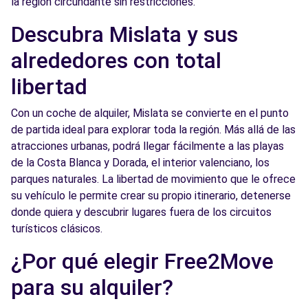
la región circundante sin restricciones.
Free2Move Rent - AUTOMOCIÓN BASTIDA -
4.4
Descubra Mislata y sus
Aldaya (O)
km
alrededores con total
c/ San Cristóbal, 15
Aldaya, 46960
libertad
Ver agencia
Con un coche de alquiler, Mislata se convierte en el punto
de partida ideal para explorar toda la región. Más allá de las
atracciones urbanas, podrá llegar fácilmente a las playas
Free2Move Rent - AUTODISA - Valencia (P)
4.5 km
de la Costa Blanca y Dorada, el interior valenciano, los
Benicarlo, 9
parques naturales. La libertad de movimiento que le ofrece
Valencia, 46020
su vehículo le permite crear su propio itinerario, detenerse
donde quiera y descubrir lugares fuera de los circuitos
Ver agencia
turísticos clásicos.
¿Por qué elegir Free2Move
Free2Move Rent - AUTOMOVILES
4.5
DINAMICOS S.A. - VALENCIA (J)
km
para su alquiler?
Benicarlo