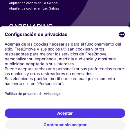
Alquiler de coches en La Solana
Alquiler de coches en Las Gabias
CARSHARING
NUESTRAS CIUDADES
Paris
Madrid
Washington DC
Milán
Roma
Turín
Viena
Berlín
Colonia
Düsseldorf
Fráncfort
Hamburgo
Múnich
Stuttgart
Ámsterdam