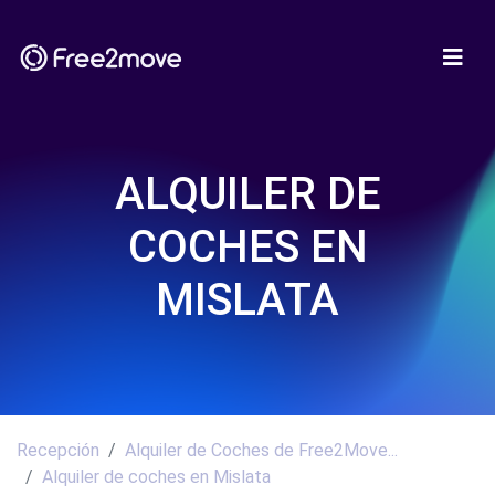
ALQUILER DE
COCHES EN
MISLATA
Recepción
Alquiler de Coches de Free2Move...
Alquiler de coches en Mislata