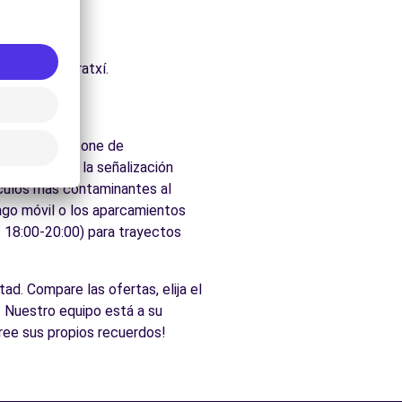
uraleza.
che.
ados de Marratxí.
la ciudad dispone de
 velocidad y la señalización
ículos más contaminantes al
pago móvil o los aparcamientos
s 18:00-20:00) para trayectos
tad. Compare las ofertas, elija el
 Nuestro equipo está a su
cree sus propios recuerdos!