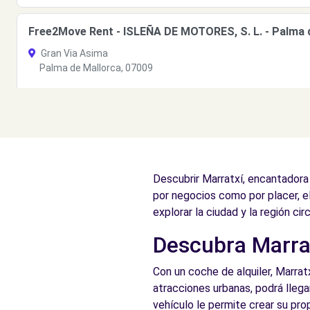
Free2Move Rent - ISLEÑA DE MOTORES, S. L. - Palma 
Gran Via Asima
Palma de Mallorca, 07009
Ver agencia
Free2Move Rent - S&YOU PALMA - C. Aragón - Palma d
16 DE JULIO, 5-POL.IND.SON CASTELLO
Descubrir Marratxí, encantadora 
Palma de Mallorca, 7009
por negocios como por placer, e
Ver agencia
explorar la ciudad y la región cir
Descubra Marrat
Free2Move Rent - S&YOU PALMA - Son Castello - Palm
Con un coche de alquiler, Marratx
16 DE JULIO, 5-POL.IND.SON CASTELLO
atracciones urbanas, podrá llega
Palma de Mallorca, 7009
vehículo le permite crear su prop