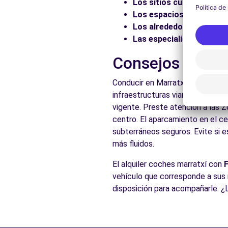
Los sitios culturales:
Vis
Los espacios naturales:
Los alrededores:
Explore 
Las especialidades local
Consejos prácti
Conducir en Marratxí es accesib
infraestructuras viarias adecuad
vigente. Preste atención a las 
centro. El aparcamiento en el ce
subterráneos seguros. Evite si e
más fluidos.
El alquiler coches marratxí con
vehículo que corresponde a sus 
disposición para acompañarle. ¿