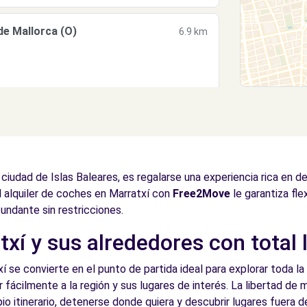
de Mallorca (O)
6.9 km
e Mallorca (P)
7.2 km
ciudad de Islas Baleares, es regalarse una experiencia rica en d
l alquiler de coches en Marratxí con
Free2Move
le garantiza fle
cundante sin restricciones.
xí y sus alrededores con total 
a de Mallorca (C)
7.2 km
í se convierte en el punto de partida ideal para explorar toda la 
r fácilmente a la región y sus lugares de interés. La libertad de
io itinerario, detenerse donde quiera y descubrir lugares fuera de