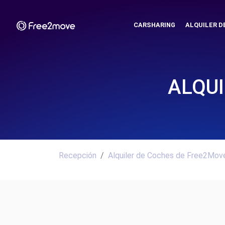
CARSHARING
ALQUILER D
ALQUI
Recepción
Alquiler de Coches de Free2Move.