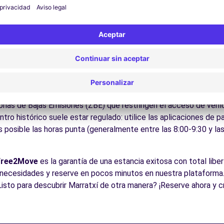
ite los museos y monumentos que enriquecen Marratxí.
Disfrute de los parques y jardines para un descanso en plena nat
los lugares de interés de la región, fácilmente accesibles en co
es:
Descubra la gastronomía regional en los restaurantes y merc
cos para conducir en Marratxí
le para todos los conductores con algunos consejos prácticos. 
as Como en todas las ciudades españolas, respete los límites de
Zonas de Bajas Emisiones (ZBE) que restringen el acceso de veh
ntro histórico suele estar regulado: utilice las aplicaciones de 
s posible las horas punta (generalmente entre las 8:00-9:30 y la
Free2Move
es la garantía de una estancia exitosa con total liber
necesidades y reserve en pocos minutos en nuestra plataforma.
Listo para descubrir Marratxí de otra manera? ¡Reserve ahora y 