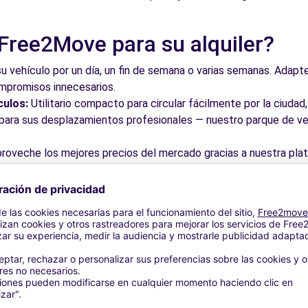
 Free2Move para su alquiler?
a de Mallorca (D)
7.2 km
su vehículo por un día, un fin de semana o varias semanas. Adapte 
ompromisos innecesarios.
culos:
Utilitario compacto para circular fácilmente por la ciud
a para sus desplazamientos profesionales — nuestro parque de ve
roveche los mejores precios del mercado gracias a nuestra pla
dos. Reserve en línea en pocos clics con precios transparentes,
a su vehículo en una de nuestras numerosas oficinas asociadas,
taciones o cerca de los aeropuertos.
stra plataforma intuitiva le permite reservar su vehículo en poc
 responder a todas sus preguntas.
bles de Marratxí y alrededores
 por las calles del casco antiguo y descubra su patrimonio arqu