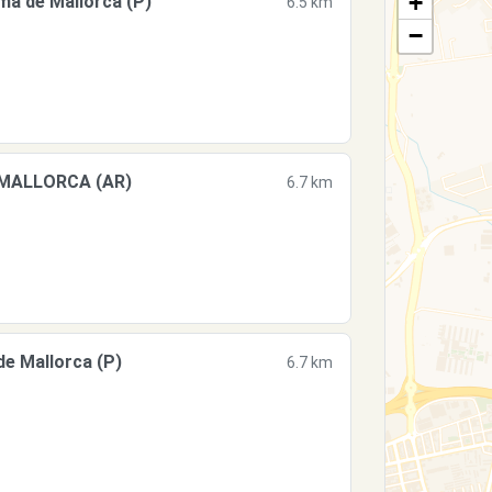
+
a de Mallorca (P)
6.5 km
−
E MALLORCA (AR)
6.7 km
e Mallorca (P)
6.7 km