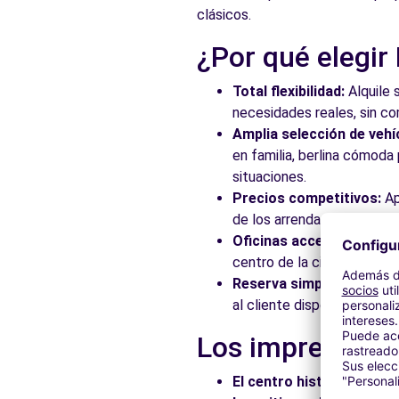
clásicos.
Ver agencia
¿Por qué elegir
Free2Move Rent - S&YOU PALMA - Son Castello - Palm
Total flexibilidad:
Alquile 
16 DE JULIO, 5-POL.IND.SON CASTELLO
necesidades reales, sin c
Palma de Mallorca, 7009
Amplia selección de vehí
en familia, berlina cómod
Ver agencia
situaciones.
Precios competitivos:
Ap
de los arrendadores asocia
Oficinas accesibles:
Recoj
centro de la ciudad, en es
Reserva simplificada:
Nue
al cliente disponible para
Los imprescindi
El centro histórico:
Pasee