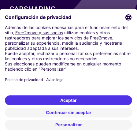
CARSHARING
NUESTRAS CIUDADES
Paris
Madrid
Washington DC
Milán
Roma
Turín
Viena
Berlín
Colonia
Düsseldorf
Fráncfort
Hamburgo
Múnich
Stuttgart
Ámsterdam