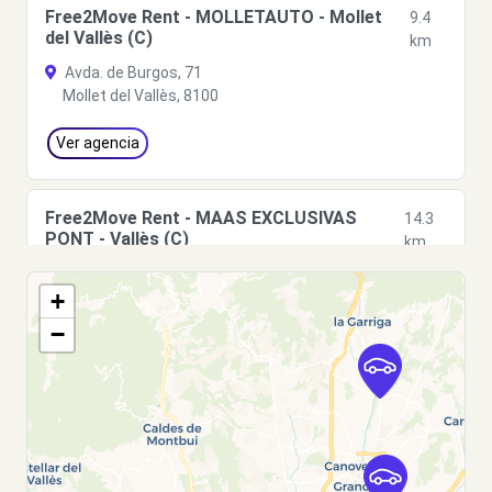
Free2Move Rent - MOLLETAUTO - Mollet
9.4
del Vallès (C)
km
Avda. de Burgos, 71
Mollet del Vallès, 8100
Ver agencia
Free2Move Rent - MAAS EXCLUSIVAS
14.3
PONT - Vallès (C)
km
RONDA INDUSTRIA
+
Barberá del Vallès, 8210
−
Ver agencia
Free2Move Rent - MAAS EXCLUSIVAS
14.3
PONT - Vallès (D)
km
RONDA INDUSTRIA