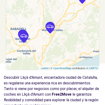
Barberá del Vallès, 08210
Ver agencia
Free2Move Rent - MAAS EXCLUSIVAS
14.4
PONT - Eix (C)
km
Carretera de Barcelona
Barberà del Vallès, CT, 08210
Ver agencia
Leaflet
| ©
OpenStreetMap
contributors ©
CARTO
Descubrir Lliçà d'Amunt, encantadora ciudad de Cataluña,
es regalarse una experiencia rica en descubrimientos.
Tanto si viene por negocios como por placer, el alquiler de
coches en Lliçà d'Amunt con
Free2Move
le garantiza
flexibilidad y comodidad para explorar la ciudad y la región