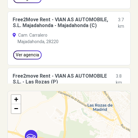
Free2Move Rent - VIAN AS AUTOMOBILE,
3.7
S.L. Majadahonda - Majadahonda (C)
km
Cam. Carralero
Majadahonda, 28220
Ver agencia
Free2move Rent - VIAN AS AUTOMOBILE
3.8
S.L. - Las Rozas (P)
km
Calle Cabo Rufino Lázaro
+
Las Rozas, 28232
−
Ver agencia
Free2move Rent - VIAN AS AUTOMOBILE
3.8