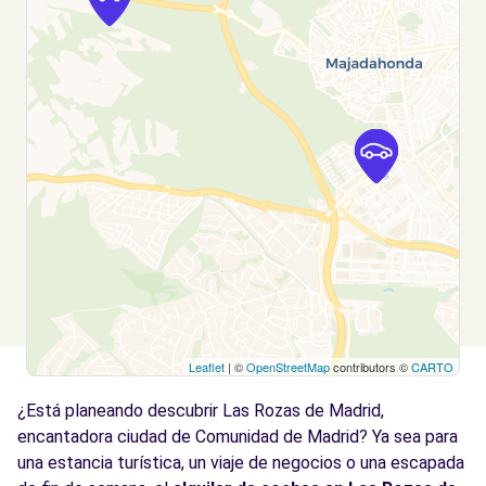
S.L. - Las Rozas (C)
km
Calle Cabo Rufino Lázaro
Las Rozas, 28232
Ver agencia
Leaflet
| ©
OpenStreetMap
contributors ©
CARTO
¿Está planeando descubrir Las Rozas de Madrid,
encantadora ciudad de Comunidad de Madrid? Ya sea para
una estancia turística, un viaje de negocios o una escapada