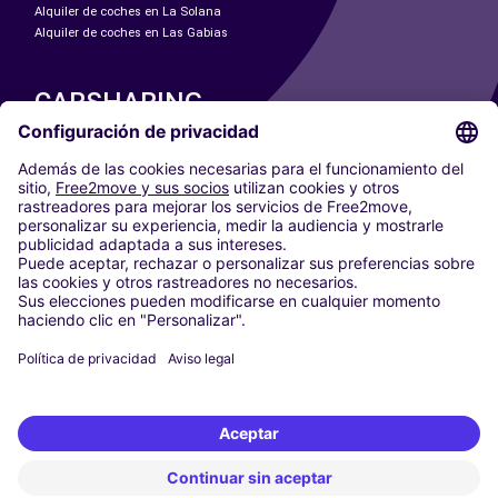
Alquiler de coches en La Solana
Alquiler de coches en Las Gabias
CARSHARING
NUESTRAS CIUDADES
Paris
Madrid
Washington DC
Milán
Roma
Turín
Viena
Berlín
Colonia
Düsseldorf
Fráncfort
Hamburgo
Múnich
Stuttgart
Ámsterdam