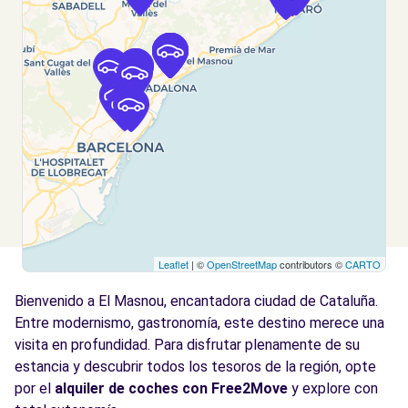
BADALONA, 08915
Ver agencia
Free2move Rent - AUTOMOCIO BADALONA
5.9
CR3 SL - BADALONA (J)
km
Carrer de l'Acer
BADALONA, 8915
Ver agencia
Leaflet
| ©
OpenStreetMap
contributors ©
CARTO
Free2move Rent - AUTO 95 - Mataró -
10.4
Mataró (C)
km
Bienvenido a El Masnou, encantadora ciudad de Cataluña.
Via Sèrgia
Entre modernismo, gastronomía, este destino merece una
Mataró, CT, 08302
visita en profundidad. Para disfrutar plenamente de su
estancia y descubrir todos los tesoros de la región, opte
Ver agencia
por el
alquiler de coches con Free2Move
y explore con