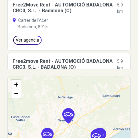
Free2Move Rent - AUTOMOCIÓ BADALONA
5.9
CRC3, S.L.. - Badalona (C)
km
Carrer de l'Acer
Badalona, 8915
Ver agencia
Free2move Rent - AUTOMOCIÓ BADALONA
5.9
CRC3, S.L. - BADALONA (O)
km
Carrer de l'Acer
+
BADALONA, 08915
−
Ver agencia
Free2move Rent - AUTOMOCIO BADALONA
5.9
CR3 SL - BADALONA (F)
km
Carrer de l'Acer