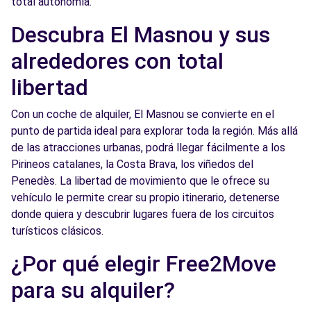
total autonomía.
Free2Move Rent - Auto-95 - Mataró (P)
10.4 km
Descubra El Masnou y sus
Via Sèrgia
alrededores con total
Mataró, CT, 08302
libertad
Ver agencia
Con un coche de alquiler, El Masnou se convierte en el
punto de partida ideal para explorar toda la región. Más allá
Free2Move Rent - AUTO ECO, S.A. -
10.7
de las atracciones urbanas, podrá llegar fácilmente a los
Barcelona (C)
km
Pirineos catalanes, la Costa Brava, los viñedos del
CIUDAD DE LA ASUNCION, 65-67
Penedès. La libertad de movimiento que le ofrece su
Barcelona, 8030
vehículo le permite crear su propio itinerario, detenerse
donde quiera y descubrir lugares fuera de los circuitos
Ver agencia
turísticos clásicos.
¿Por qué elegir Free2Move
Free2Move Rent - DRIVIM BARCELONA CR2
10.7
- Barcelona (P)
km
para su alquiler?
Ciudad de Asunción