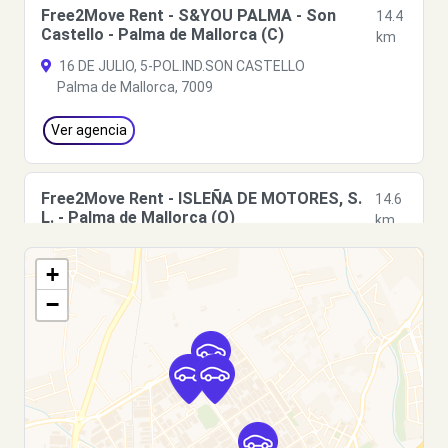
Free2Move Rent - S&YOU PALMA - Son
14.4
Castello - Palma de Mallorca (C)
km
16 DE JULIO, 5-POL.IND.SON CASTELLO
Palma de Mallorca, 7009
Ver agencia
Free2Move Rent - ISLEÑA DE MOTORES, S.
14.6
L. - Palma de Mallorca (O)
km
Gran Via Asima
+
Palma de Mallorca, 07009
−
Ver agencia
Free2Move Rent - ISLEÑA DE MOTORES, S.
14.8
L. - Palma de Mallorca (P)
km
Gran Via Asima, 16 - 30