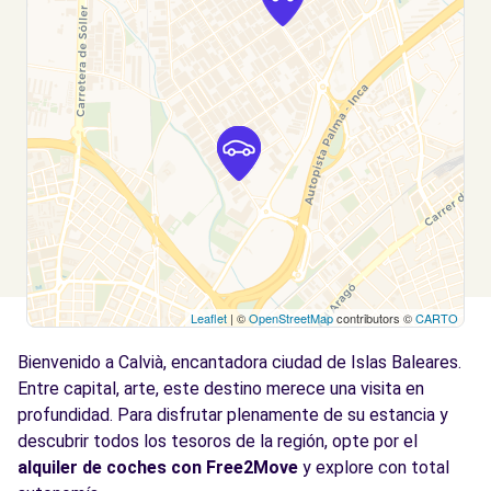
Palma de Mallorca, 7009
Ver agencia
Free2Move Rent - Auto Vidal Balear, S.L.U.
14.8
PALMA DE MALLORCA (AR)
km
CALLE GREMI DE FORNERS
PALMA DE MALLORCA, 07009
Ver agencia
Leaflet
| ©
OpenStreetMap
contributors ©
CARTO
Free2Move Rent - AUTOMOVILES COLL -
14.9
PALMA - Palma de Mallorca (P)
km
Bienvenido a Calvià, encantadora ciudad de Islas Baleares.
Gran Via Asima, 16
Entre capital, arte, este destino merece una visita en
Palma de Mallorca, 7009
profundidad. Para disfrutar plenamente de su estancia y
descubrir todos los tesoros de la región, opte por el
Ver agencia
alquiler de coches con Free2Move
y explore con total