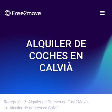
ALQUILER DE
COCHES EN
CALVIÀ
Recepción
Alquiler de Coches de Free2Move...
Alquiler de coches en Calvià