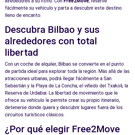
alrededores a su ritmo. Con
Free2Move
, reserve
Free2Move Rent - URKIOLA MOTOR S.L.U. -
9.4
fácilmente su vehículo y parta a descubrir este destino
Leioa (C)
km
lleno de encanto.
Av. Autonomía
Descubra Bilbao y sus
LAMIAKO/LEIOA, 48940
alrededores con total
Ver agencia
libertad
Free2Move Rent - URKIOLA MOTOR S.L.U. -
9.4
Con un coche de alquiler, Bilbao se convierte en el punto
Leioa (P)
km
de partida ideal para explorar toda la región. Más allá de las
Autonomia Etorbidea
atracciones urbanas, podrá llegar fácilmente a San
LAMIAKO/LEIOA, 48940
Sebastián y la Playa de La Concha, el viñedo del Txakoli, la
Reserva de Urdaibai. La libertad de movimiento que le
Ver agencia
ofrece su vehículo le permite crear su propio itinerario,
detenerse donde quiera y descubrir lugares fuera de los
circuitos turísticos clásicos.
¿Por qué elegir Free2Move