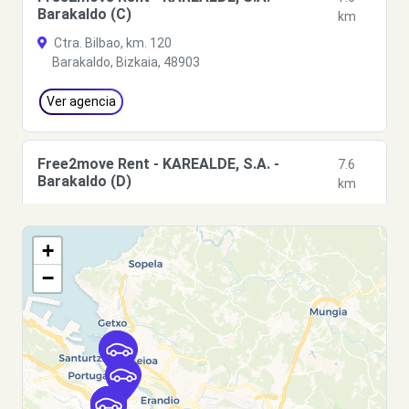
Barakaldo (C)
km
Ctra. Bilbao, km. 120
Barakaldo, Bizkaia, 48903
Ver agencia
Free2move Rent - KAREALDE, S.A. -
7.6
Barakaldo (D)
km
Ctra. Bilbao, km. 120
Barakaldo, Bizkaia, 48903
+
Ver agencia
−
Free2Move Rent - KAREALDE - Barakaldo
7.6
(O)
km
Ctra. Bilbao, km. 120
Barakaldo, Bizkaia, 48903