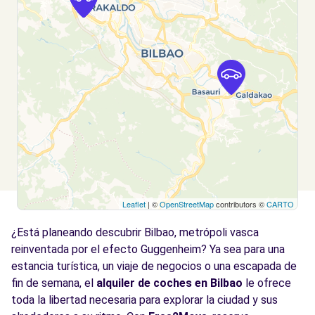
Ver agencia
Free2Move Rent - IBAUTO 98, S.R.L. -
8.0
Sestao (AR)
km
Calle Gabriel Celaya
Baracaldo, PV, 48910
Ver agencia
Free2Move Rent - URKIOLA MOTOR - Leioa
9.3
Leaflet
| ©
OpenStreetMap
contributors ©
CARTO
(C)
km
¿Está planeando descubrir Bilbao, metrópoli vasca
Calle Autonomía, 3
Leioa, 48940
reinventada por el efecto Guggenheim? Ya sea para una
estancia turística, un viaje de negocios o una escapada de
Ver agencia
fin de semana, el
alquiler de coches en Bilbao
le ofrece
toda la libertad necesaria para explorar la ciudad y sus