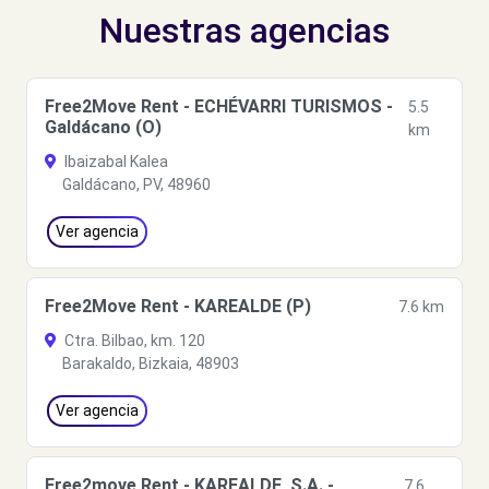
Nuestras agencias
Free2Move Rent - ECHÉVARRI TURISMOS -
5.5
Galdácano (O)
km
Ibaizabal Kalea
Galdácano, PV, 48960
Ver agencia
Free2Move Rent - KAREALDE (P)
7.6 km
Ctra. Bilbao, km. 120
Barakaldo, Bizkaia, 48903
Ver agencia
Free2move Rent - KAREALDE, S.A. -
7.6