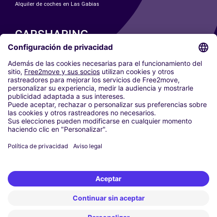
Alquiler de coches en Las Gabias
CARSHARING
NUESTRAS CIUDADES
Paris
Madrid
Washington DC
Milán
Roma
Turín
Viena
Berlín
Colonia
Düsseldorf
Fráncfort
Hamburgo
Múnich
Stuttgart
Ámsterdam