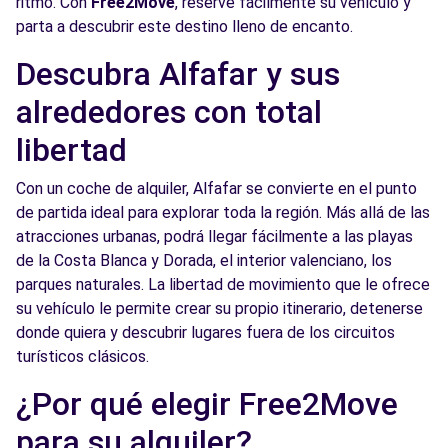
ritmo. Con
Free2Move
, reserve fácilmente su vehículo y
parta a descubrir este destino lleno de encanto.
Free2Move Rent - S&YOU VALENCIA - Tres
4.5
Cruces - Valencia (P)
km
Descubra Alfafar y sus
Avda. Tres Cruces, 38
alrededores con total
Valencia, 46014
libertad
Ver agencia
Con un coche de alquiler, Alfafar se convierte en el punto
de partida ideal para explorar toda la región. Más allá de las
Free2Move Rent - AUTODISA - Valencia (C)
5.6 km
atracciones urbanas, podrá llegar fácilmente a las playas
Calle Padre Tomas Montañana, 14
de la Costa Blanca y Dorada, el interior valenciano, los
Valencia, 46023
parques naturales. La libertad de movimiento que le ofrece
su vehículo le permite crear su propio itinerario, detenerse
Ver agencia
donde quiera y descubrir lugares fuera de los circuitos
turísticos clásicos.
Free2Move Rent - AUTODISA - Valencia
5.6
¿Por qué elegir Free2Move
(AR)
km
para su alquiler?
Tomás de Montañana