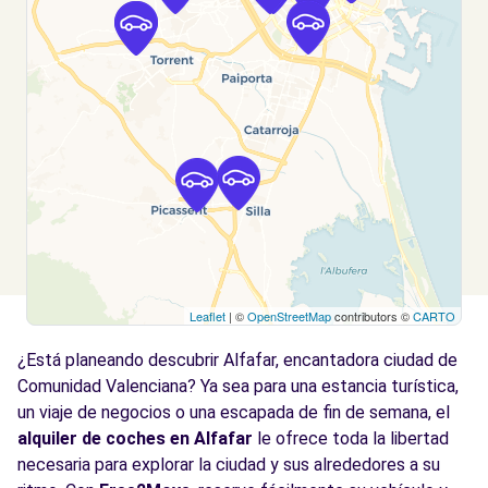
Valencia, 46014
Ver agencia
Free2Move Rent - S&YOU VALENCIA - Tres
4.5
Cruces - Valencia (D)
km
Avda. Tres Cruces, 38
Valencia, 46014
Ver agencia
Leaflet
| ©
OpenStreetMap
contributors ©
CARTO
Free2Move Rent - TALLERES J.R.A., S.L. -
4.5
Valencia (C)
km
¿Está planeando descubrir Alfafar, encantadora ciudad de
FONTANARES, 33
Comunidad Valenciana? Ya sea para una estancia turística,
Valencia, 46014
un viaje de negocios o una escapada de fin de semana, el
alquiler de coches en Alfafar
le ofrece toda la libertad
Ver agencia
necesaria para explorar la ciudad y sus alrededores a su