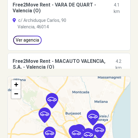
Free2Move Rent - VARA DE QUART -
4.1
Valencia (O)
km
c/ Archiduque Carlos, 90
Valencia, 46014
Ver agencia
Free2Move Rent - MACAUTO VALENCIA,
4.2
S.A. - Valencia (O)
km
c/ Archiduque Carlos, 90
+
Valencia, 46014
−
Ver agencia
Free2Move Rent - S&YOU VALENCIA - Tres
4.5
Cruces - Valencia (C)
km
Avda. Tres Cruces, 38