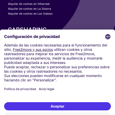
Alquiler de coches en Villarreal
Alquiler de coches en La Solana
Alquiler de coches en Las Gabias
CARSHARING
NUESTRAS CIUDADES
Paris
Madrid
Washington DC
Milán
Roma
Turín
Viena
Berlín
Colonia
Düsseldorf
Fráncfort
Hamburgo
Múnich
Stuttgart
Ámsterdam