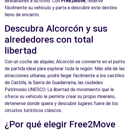
alrededores a su ritmo. Con
Free2Move
, reserve
fácilmente su vehículo y parta a descubrir este destino
Free2Move Rent - SELIGRAT LEGANES -
6.0
lleno de encanto.
Leganés (O)
km
Avda Carlos Sainz 43-45
Descubra Alcorcón y sus
Leganés, 28914
alrededores con total
Ver agencia
libertad
Con un coche de alquiler, Alcorcón se convierte en el punto
Free2Move Rent - AUTOS VELASCO, S.L. -
6.4
de partida ideal para explorar toda la región. Más allá de las
Leganés (C)
km
atracciones urbanas, podrá llegar fácilmente a los castillos
Calle Delco
de Castilla, la Sierra de Guadarrama, las ciudades
Leganés, 28914
Patrimonio UNESCO. La libertad de movimiento que le
ofrece su vehículo le permite crear su propio itinerario,
Ver agencia
detenerse donde quiera y descubrir lugares fuera de los
circuitos turísticos clásicos.
Free2Move Rent - AUTOS VELASCO, S.L. -
6.5
¿Por qué elegir Free2Move
Leganés (D)
km