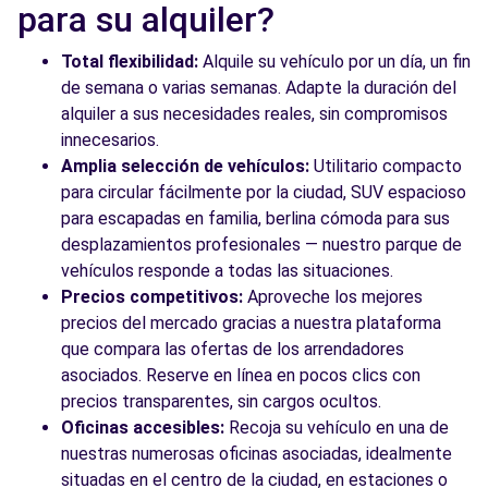
Avenida Carlos Sainz
para su alquiler?
Leganés, MD, 28914
Total flexibilidad:
Alquile su vehículo por un día, un fin
Ver agencia
de semana o varias semanas. Adapte la duración del
alquiler a sus necesidades reales, sin compromisos
innecesarios.
Ver todas las agencias
Amplia selección de vehículos:
Utilitario compacto
para circular fácilmente por la ciudad, SUV espacioso
para escapadas en familia, berlina cómoda para sus
desplazamientos profesionales — nuestro parque de
vehículos responde a todas las situaciones.
Precios competitivos:
Aproveche los mejores
precios del mercado gracias a nuestra plataforma
que compara las ofertas de los arrendadores
asociados. Reserve en línea en pocos clics con
precios transparentes, sin cargos ocultos.
Oficinas accesibles:
Recoja su vehículo en una de
nuestras numerosas oficinas asociadas, idealmente
situadas en el centro de la ciudad, en estaciones o