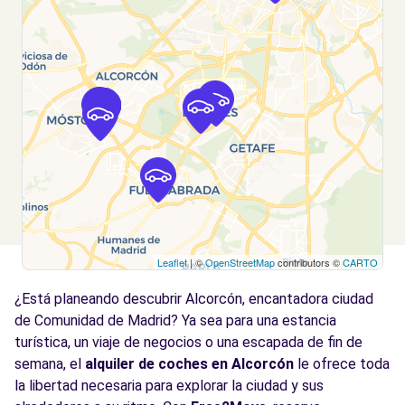
MOSTOLES, 28937
Ver agencia
Free2Move Rent - ASCAUTO - Móstoles
4.5
(C)
km
CALLE SIMON HERNANDEZ
Móstoles, 28936
Ver agencia
Leaflet
| ©
OpenStreetMap
contributors ©
CARTO
Free2move Rent - S&YOU MOSTOLES -
5.0
Móstoles (P)
km
¿Está planeando descubrir Alcorcón, encantadora ciudad
Av. de la Reguera
de Comunidad de Madrid? Ya sea para una estancia
Mostoles, 28935
turística, un viaje de negocios o una escapada de fin de
semana, el
alquiler de coches en Alcorcón
le ofrece toda
Ver agencia
la libertad necesaria para explorar la ciudad y sus