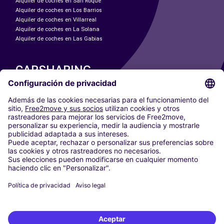
Alquiler de coches en San Roque
Alquiler de coches en Los Barrios
Alquiler de coches en Villarreal
Alquiler de coches en La Solana
Alquiler de coches en Las Gabias
CARSHARING
NUESTRAS CIUDADES
Paris
Madrid
Washington DC
Milán
Roma
Turín
Viena
Berlín
Colonia
Düsseldorf
Fráncfort
Hamburgo
Múnich
Stuttgart