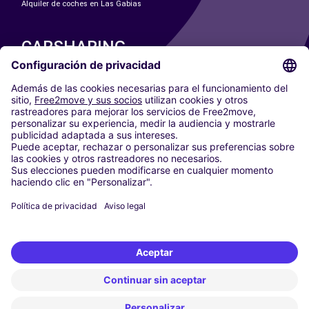
Alquiler de coches en Las Gabias
CARSHARING
NUESTRAS CIUDADES
Paris
Madrid
Washington DC
Milán
Roma
Turín
Viena
Berlín
Colonia
Düsseldorf
Fráncfort
Hamburgo
Múnich
Stuttgart
Ámsterdam