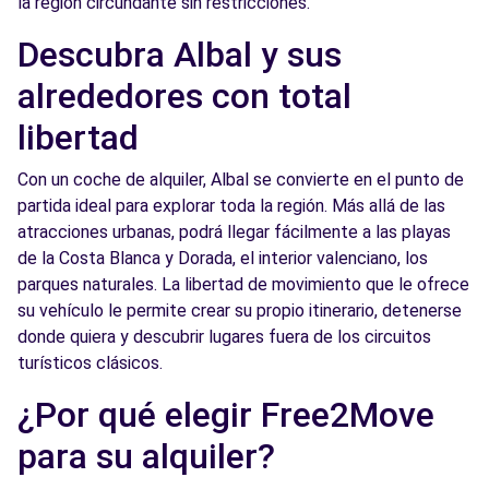
la región circundante sin restricciones.
Free2Move Rent - S&YOU VALENCIA - Tres
7.2
Cruces - Valencia (P)
km
Descubra Albal y sus
Avda. Tres Cruces, 38
alrededores con total
Valencia, 46014
libertad
Ver agencia
Con un coche de alquiler, Albal se convierte en el punto de
partida ideal para explorar toda la región. Más allá de las
Free2Move Rent - AUTOMOVILES JUAN
7.3
atracciones urbanas, podrá llegar fácilmente a las playas
GINER - Valencia (P)
km
de la Costa Blanca y Dorada, el interior valenciano, los
Avda. Peris y Valero, 31
parques naturales. La libertad de movimiento que le ofrece
Valencia, 46006
su vehículo le permite crear su propio itinerario, detenerse
donde quiera y descubrir lugares fuera de los circuitos
Ver agencia
turísticos clásicos.
¿Por qué elegir Free2Move
Free2Move Rent - TALLERES J.R.A., S.L. -
7.5
Valencia (C)
km
para su alquiler?
FONTANARES, 33