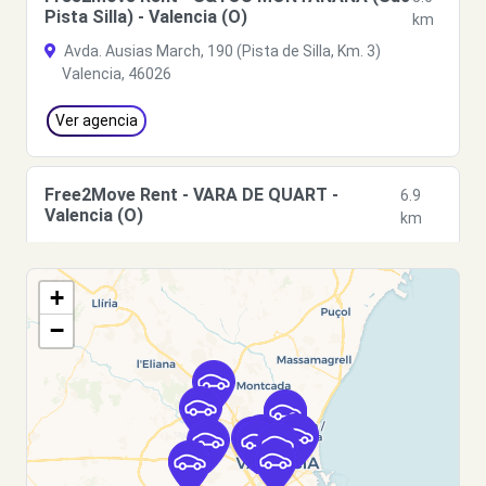
Pista Silla) - Valencia (O)
km
Avda. Ausias March, 190 (Pista de Silla, Km. 3)
Valencia, 46026
Ver agencia
Free2Move Rent - VARA DE QUART -
6.9
Valencia (O)
km
c/ Archiduque Carlos, 90
Valencia, 46014
+
Ver agencia
−
Free2Move Rent - MACAUTO VALENCIA,
6.9
S.A. - Valencia (O)
km
c/ Archiduque Carlos, 90
Valencia, 46014