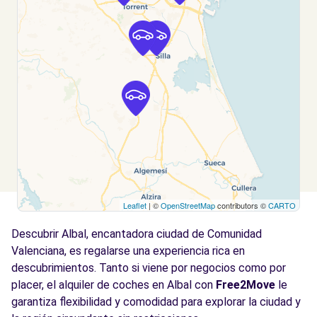
Ver agencia
Free2Move Rent - S&YOU VALENCIA - Tres
7.2
Cruces - Valencia (C)
km
Avda. Tres Cruces, 38
Valencia, 46014
Ver agencia
Free2Move Rent - S&YOU VALENCIA - Tres
7.2
Leaflet
| ©
OpenStreetMap
contributors ©
CARTO
Cruces - Valencia (D)
km
Descubrir Albal, encantadora ciudad de Comunidad
Avda. Tres Cruces, 38
Valencia, 46014
Valenciana, es regalarse una experiencia rica en
descubrimientos. Tanto si viene por negocios como por
Ver agencia
placer, el alquiler de coches en Albal con
Free2Move
le
garantiza flexibilidad y comodidad para explorar la ciudad y