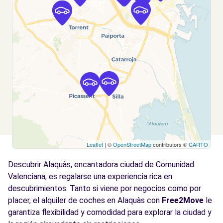
Ver agencia
Free2Move Rent - S&YOU VALENCIA - Tres
4.5
Cruces - Valencia (D)
km
Avda. Tres Cruces, 38
Valencia, 46014
Ver agencia
Free2Move Rent - S&YOU VALENCIA - Tres
4.6
Cruces - Valencia (C)
km
Leaflet
| ©
OpenStreetMap
contributors ©
CARTO
Avda. Tres Cruces, 38
Descubrir Alaquàs, encantadora ciudad de Comunidad
Valencia, 46014
Valenciana, es regalarse una experiencia rica en
Ver agencia
descubrimientos. Tanto si viene por negocios como por
placer, el alquiler de coches en Alaquàs con
Free2Move
le
garantiza flexibilidad y comodidad para explorar la ciudad y
Free2Move Rent - MACAUTO VALENCIA,
4.7