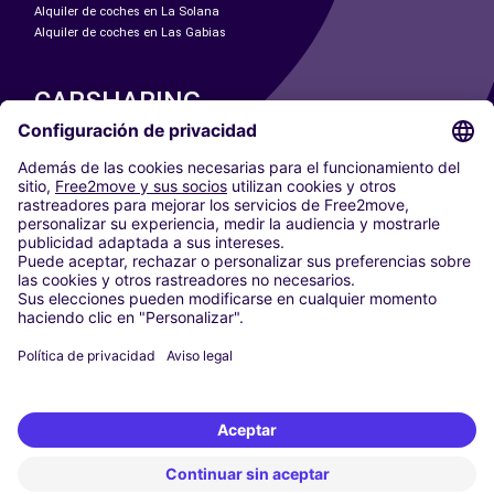
Alquiler de coches en La Solana
Alquiler de coches en Las Gabias
CARSHARING
NUESTRAS CIUDADES
Paris
Madrid
Washington DC
Milán
Roma
Turín
Viena
Berlín
Colonia
Düsseldorf
Fráncfort
Hamburgo
Múnich
Stuttgart
Ámsterdam