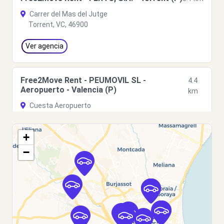
Carrer del Mas del Jutge
Torrent, VC, 46900
Ver agencia
Free2Move Rent - PEUMOVIL SL -
4.4
Aeropuerto - Valencia (P)
km
Cuesta Aeropuerto
Manises, VC, 46940
+
Ver agencia
−
Free2Move Rent - S&YOU VALENCIA - Tres
4.4
Cruces - Valencia (P)
km
Avda. Tres Cruces, 38
Valencia, 46014