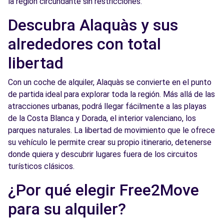
la región circundante sin restricciones.
S.A. - Valencia (O)
km
Descubra Alaquàs y sus
c/ Archiduque Carlos, 90
Valencia, 46014
alrededores con total
Ver agencia
libertad
Con un coche de alquiler, Alaquàs se convierte en el punto
Free2Move Rent - VARA DE QUART -
4.8
de partida ideal para explorar toda la región. Más allá de las
Valencia (O)
km
atracciones urbanas, podrá llegar fácilmente a las playas
c/ Archiduque Carlos, 90
de la Costa Blanca y Dorada, el interior valenciano, los
Valencia, 46014
parques naturales. La libertad de movimiento que le ofrece
su vehículo le permite crear su propio itinerario, detenerse
Ver agencia
donde quiera y descubrir lugares fuera de los circuitos
turísticos clásicos.
Free2Move Rent - TALLERES J.R.A., S.L. -
5.3
¿Por qué elegir Free2Move
Valencia (C)
km
para su alquiler?
FONTANARES, 33
Valencia, 46014