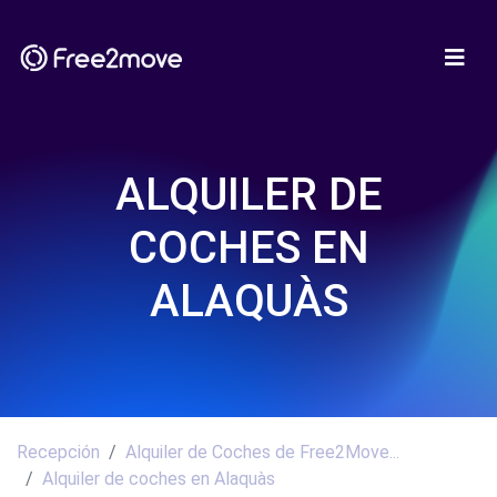
ALQUILER DE
COCHES EN
ALAQUÀS
Recepción
Alquiler de Coches de Free2Move...
Alquiler de coches en Alaquàs