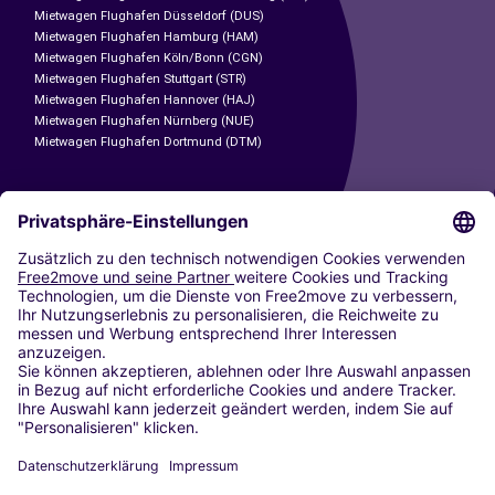
Mietwagen Flughafen Düsseldorf (DUS)
Mietwagen Flughafen Hamburg (HAM)
Mietwagen Flughafen Köln/Bonn (CGN)
Mietwagen Flughafen Stuttgart (STR)
Mietwagen Flughafen Hannover (HAJ)
Mietwagen Flughafen Nürnberg (NUE)
Mietwagen Flughafen Dortmund (DTM)
CARSHARING
UNSERE STÄDTE
Paris
Madrid
Washington DC
Mailand
Rom
Turin
Wien
Berlin
Köln
Düsseldorf
Frankfurt