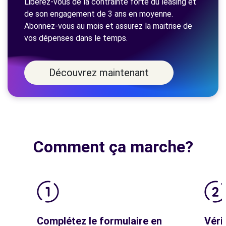
Libérez-vous de la contrainte forte du leasing et
de son engagement de 3 ans en moyenne.
Abonnez-vous au mois et assurez la maitrise de
vos dépenses dans le temps.
Découvrez maintenant
Comment ça marche?
Complétez le formulaire en
Vérif