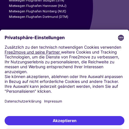
Mietwagen Flughafen Stuttgart (STR)
Mietwagen Flughafen Hannover (HAJ)
Mietwagen Flughafen Nürnberg (NUE)
Mietwagen Flughafen Dortmund (DTM)
CARSHARING
UNSERE STÄDTE
Paris
Madrid
Washington DC
Mailand
Rom
Turin
Wien
Berlin
Köln
Düsseldorf
Frankfurt
Hamburg
München
Stuttgart
Amsterdam