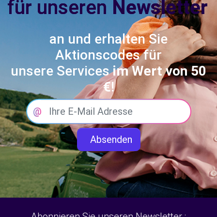
für unseren
Newsletter
an und erhalten Sie
Aktionscodes für
unsere Services
im Wert von 50
€
!
@
Absenden
Abonnieren Sie unseren Newsletter :