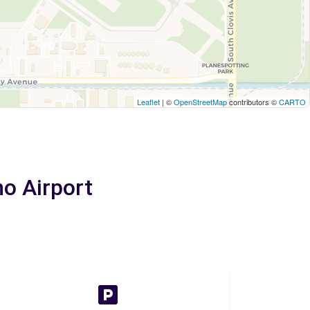
Leaflet
| ©
OpenStreetMap
contributors ©
CARTO
o Airport