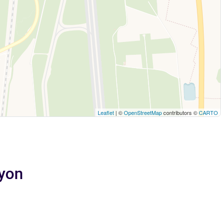
Leaflet
| ©
OpenStreetMap
contributors ©
CARTO
Lyon