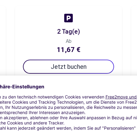
2 Tag(e)
Ab
11,67 €
Jetzt buchen
7 Tag(e)
Ab
28,33 €