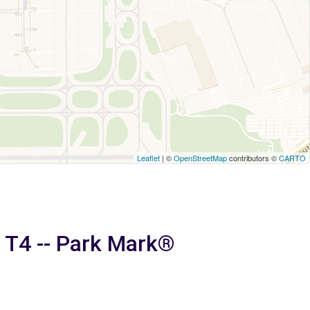
Leaflet
| ©
OpenStreetMap
contributors ©
CARTO
 T4 -- Park Mark®