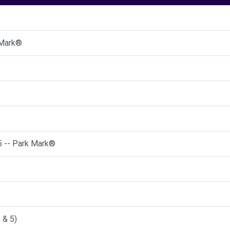
 Mark®
5 -- Park Mark®
 & 5)