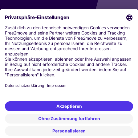
CARSHARING
UNSERE STÄDTE
Paris
Madrid
Washington DC
Mailand
Rom
Turin
Wien
Berlin
Köln
Düsseldorf
Frankfurt
Hamburg
München
Stuttgart
Amsterdam