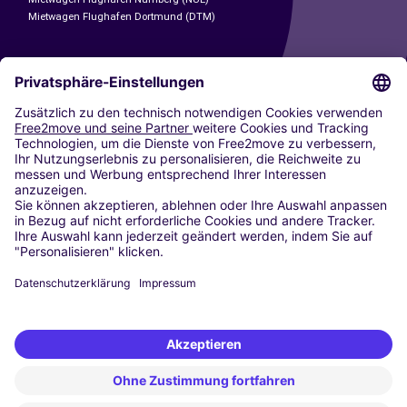
Mietwagen Flughafen Dortmund (DTM)
CARSHARING
UNSERE STÄDTE
Paris
Madrid
Washington DC
Mailand
Rom
Turin
Wien
Berlin
Köln
Düsseldorf
Frankfurt
Hamburg
München
Stuttgart
Amsterdam