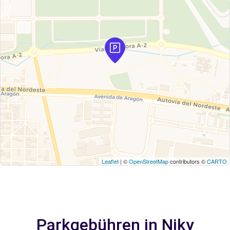
Leaflet
| ©
OpenStreetMap
contributors ©
CARTO
Parkgebühren in Niky