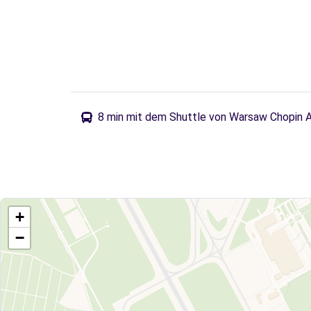
8 min mit dem Shuttle von Warsaw Chopin A
+
−