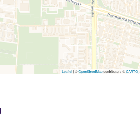
Leaflet
| ©
OpenStreetMap
contributors ©
CARTO
g