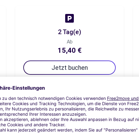
2 Tag(e)
Ab
15,40 €
Jetzt buchen
7 Tag(e)
Ab
19,26 €