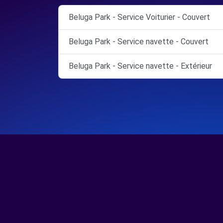
Beluga Park - Service Voiturier - Couvert
Beluga Park - Service navette - Couvert
Beluga Park - Service navette - Extérieur