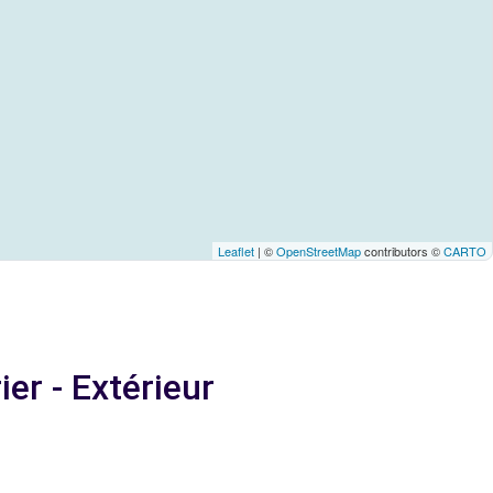
Leaflet
| ©
OpenStreetMap
contributors ©
CARTO
er - Extérieur