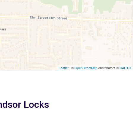
Leaflet
| ©
OpenStreetMap
contributors ©
CARTO
ndsor Locks