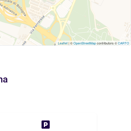
Leaflet
| ©
OpenStreetMap
contributors ©
CARTO
na