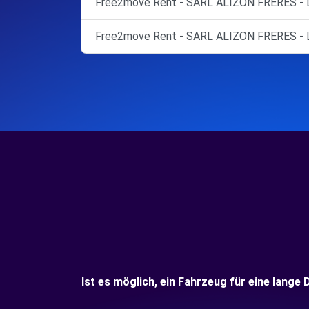
Free2move Rent - SARL ALIZON FRERES -
Free2move Rent - SARL ALIZON FRERES -
Ist es möglich, ein Fahrzeug für eine lan