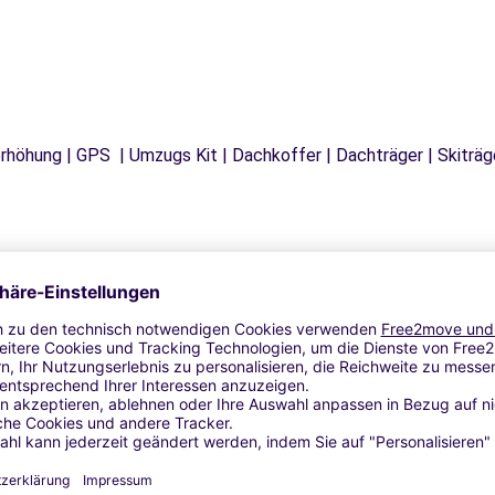
tzerhöhung | GPS | Umzugs Kit | Dachkoffer | Dachträger | Skitr
Ähnliche Agenturen