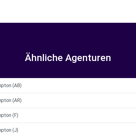
Ähnliche Agenturen
pton (AB)
pton (AR)
pton (F)
pton (J)