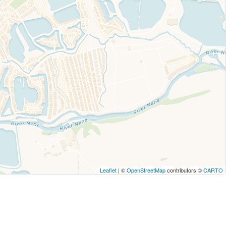
Leaflet
| ©
OpenStreetMap
contributors ©
CARTO