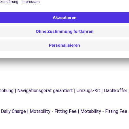
Probleme auf der Straße? Unser Support-Service
ist jederzeit verfügbar, um eine
F
 zu
unterbrechungsfreie Reise zu gewährleisten.
d
rhöhung | Navigationsgerät garantiert | Umzugs-Kit | Dachkoffer 
 Daily Charge | Motability - Fitting Fee | Motability - Fitting Fee