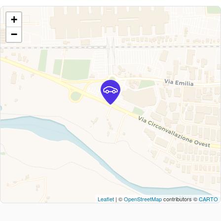
+
−
Leaflet
| ©
OpenStreetMap
contributors ©
CARTO