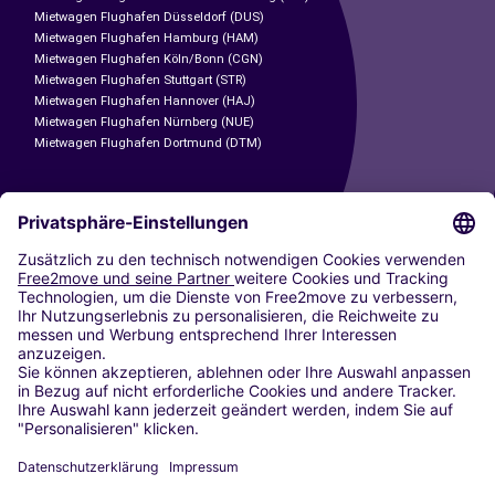
Mietwagen Flughafen Düsseldorf (DUS)
Mietwagen Flughafen Hamburg (HAM)
Mietwagen Flughafen Köln/Bonn (CGN)
Mietwagen Flughafen Stuttgart (STR)
Mietwagen Flughafen Hannover (HAJ)
Mietwagen Flughafen Nürnberg (NUE)
Mietwagen Flughafen Dortmund (DTM)
CARSHARING
UNSERE STÄDTE
Paris
Madrid
Washington DC
Mailand
Rom
Turin
Wien
Berlin
Köln
Düsseldorf
Frankfurt