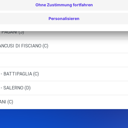
ONISSI (C)
- CAVA DE' TIRRENI (C)
- PAGANI (J)
ANCUSI DI FISCIANO (C)
- BATTIPAGLIA (C)
- SALERNO (D)
NI (C)