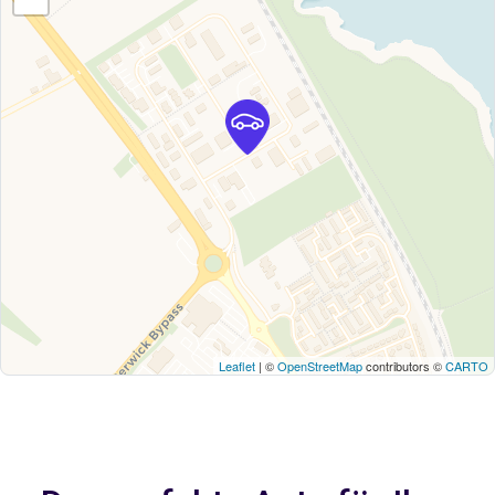
Leaflet
| ©
OpenStreetMap
contributors ©
CARTO