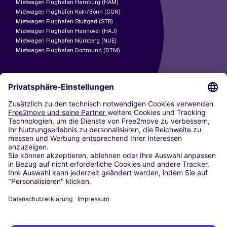
Mietwagen Flughafen Hamburg (HAM)
Mietwagen Flughafen Köln/Bonn (CGN)
Mietwagen Flughafen Stuttgart (STR)
Mietwagen Flughafen Hannover (HAJ)
Mietwagen Flughafen Nürnberg (NUE)
Mietwagen Flughafen Dortmund (DTM)
CARSHARING
UNSERE STÄDTE
Paris
Madrid
Washington DC
Mailand
Rom
Turin
Wien
Berlin
Köln
Düsseldorf
Frankfurt
Hamburg