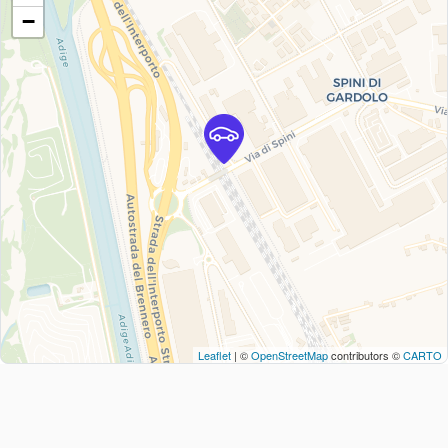
−
Leaflet
| ©
OpenStreetMap
contributors ©
CARTO