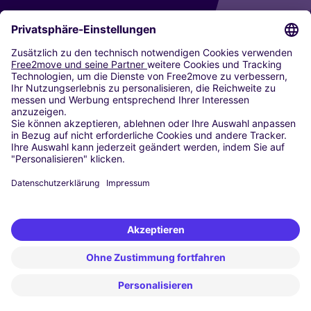
CARSHARING
UNSERE STÄDTE
Paris
Madrid
Washington DC
Mailand
Rom
Turin
Wien
Berlin
Köln
Düsseldorf
Frankfurt
Hamburg
München
Stuttgart
Amsterdam