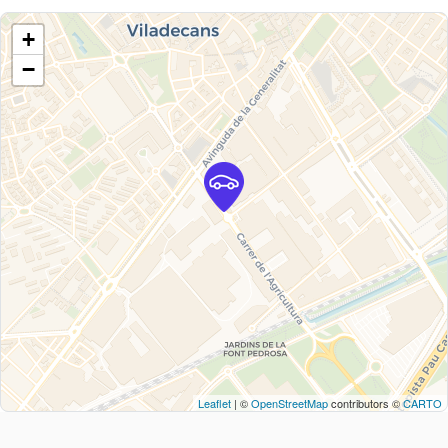
+
−
Leaflet
| ©
OpenStreetMap
contributors ©
CARTO