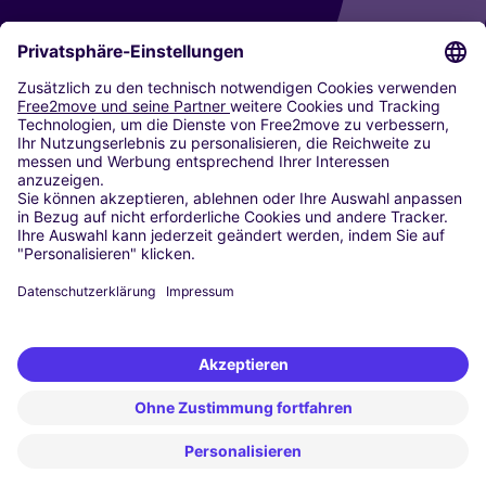
CARSHARING
UNSERE STÄDTE
Paris
Madrid
Washington DC
Mailand
Rom
Turin
Wien
Berlin
Köln
Düsseldorf
Frankfurt
Hamburg
München
Stuttgart
Amsterdam