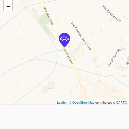
−
Leaflet
| ©
OpenStreetMap
contributors ©
CARTO