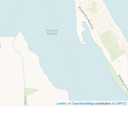
Leaflet
| ©
OpenStreetMap
contributors ©
CARTO