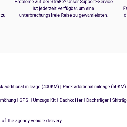
Probleme auf der Straße? Unser Support-Service
ist jederzeit verfügbar, um eine
F
 zu
unterbrechungsfreie Reise zu gewährleisten.
d
ck additional mileage (400KM) | Pack additional mileage (50KM)
tzerhöhung | GPS | Umzugs Kit | Dachkoffer | Dachträger | Skitr
e of the agency vehicle delivery