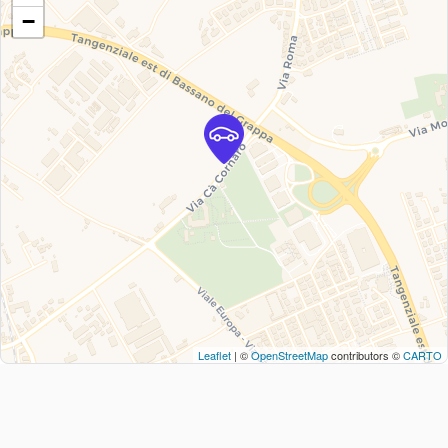
−
Leaflet
| ©
OpenStreetMap
contributors ©
CARTO