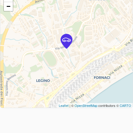
−
Leaflet
| ©
OpenStreetMap
contributors ©
CARTO