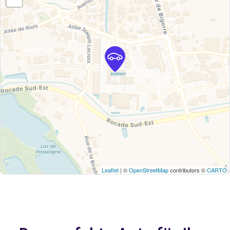
Leaflet
| ©
OpenStreetMap
contributors ©
CARTO