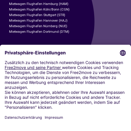
Mietwagen Flughafen Hamburg (HAM)
Mietwagen Flughafen Köln/Bonn (CGN)
Mietwagen Flughafen Stuttgart (STR)
Mietwagen Flughafen Hannover (HAJ)
Mietwagen Flughafen Nürnberg (NUE)
Mietwagen Flughafen Dortmund (DTM)
CARSHARING
UNSERE STÄDTE
Paris
Madrid
Washington DC
Mailand
Rom
Turin
Wien
Berlin
Köln
Düsseldorf
Frankfurt
Hamburg