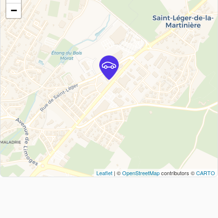
−
Leaflet
| ©
OpenStreetMap
contributors ©
CARTO