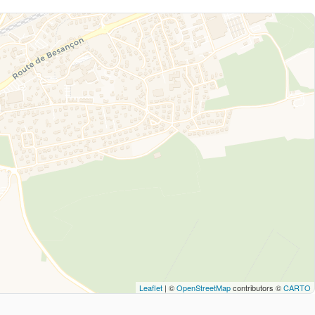
Leaflet
| ©
OpenStreetMap
contributors ©
CARTO