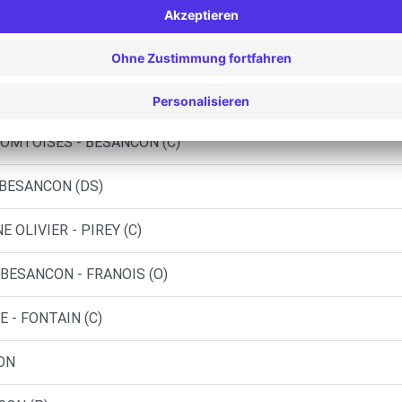
S GRANDES VIGNES - MARNAY (C)
AGE IEMMOLO SARL - BESANCON (C)
-COMTOISES - BESANCON
COMTOISES - BESANCON (C)
 BESANCON (DS)
 OLIVIER - PIREY (C)
BESANCON - FRANOIS (O)
 - FONTAIN (C)
ON