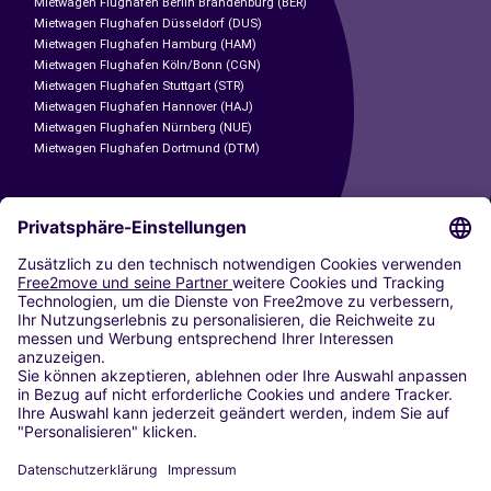
Mietwagen Flughafen Berlin Brandenburg (BER)
Mietwagen Flughafen Düsseldorf (DUS)
Mietwagen Flughafen Hamburg (HAM)
Mietwagen Flughafen Köln/Bonn (CGN)
Mietwagen Flughafen Stuttgart (STR)
Mietwagen Flughafen Hannover (HAJ)
Mietwagen Flughafen Nürnberg (NUE)
Mietwagen Flughafen Dortmund (DTM)
CARSHARING
UNSERE STÄDTE
Paris
Madrid
Washington DC
Mailand
Rom
Turin
Wien
Berlin
Köln
Düsseldorf
Frankfurt