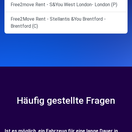
Free2move Rent - S&You West London- London (P)
Free2Move Rent - Stellantis &You Brentford -
Brentford (C)
Häufig gestellte Fragen
Ist es möglich, ein Fahrzeug für eine lange Dauer in