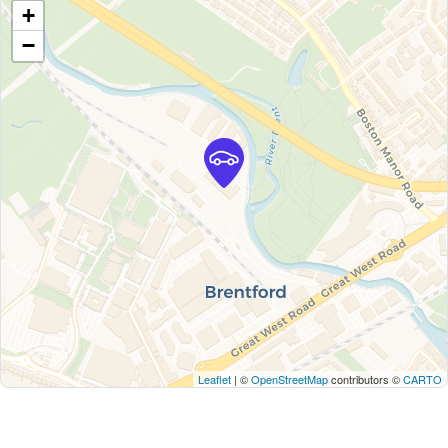
+
−
Leaflet
| ©
OpenStreetMap
contributors ©
CARTO