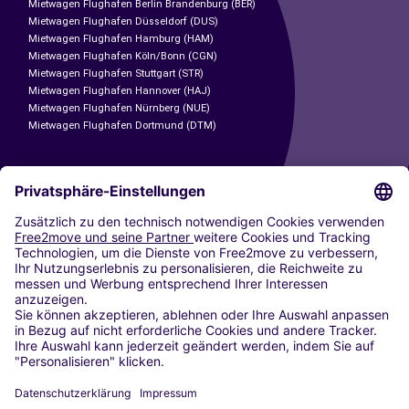
Mietwagen Flughafen Berlin Brandenburg (BER)
Mietwagen Flughafen Düsseldorf (DUS)
Mietwagen Flughafen Hamburg (HAM)
Mietwagen Flughafen Köln/Bonn (CGN)
Mietwagen Flughafen Stuttgart (STR)
Mietwagen Flughafen Hannover (HAJ)
Mietwagen Flughafen Nürnberg (NUE)
Mietwagen Flughafen Dortmund (DTM)
CARSHARING
UNSERE STÄDTE
Paris
Madrid
Washington DC
Mailand
Rom
Turin
Wien
Berlin
Köln
Düsseldorf