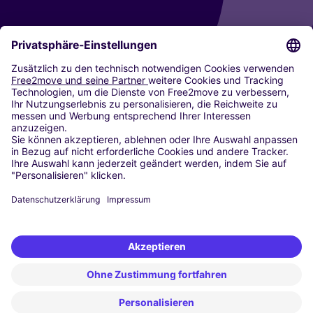
CARSHARING
UNSERE STÄDTE
Paris
Madrid
Washington DC
Mailand
Rom
Turin
Wien
Berlin
Köln
Düsseldorf
Frankfurt
Hamburg
München
Stuttgart
Amsterdam