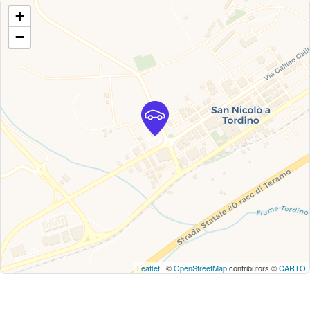
+
−
Leaflet
| ©
OpenStreetMap
contributors ©
CARTO